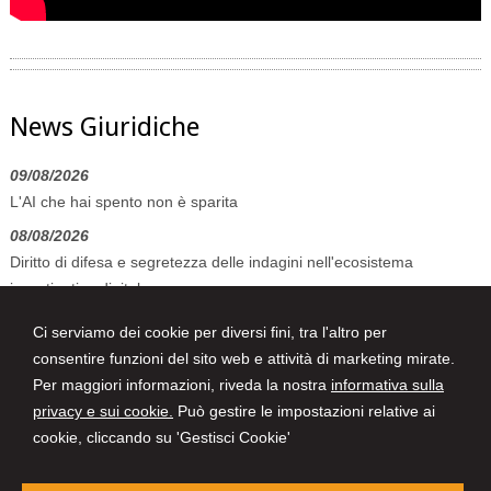
News Giuridiche
09/08/2026
L'AI che hai spento non è sparita
08/08/2026
Diritto di difesa e segretezza delle indagini nell'ecosistema
investigativo digitale
07/08/2026
Ci serviamo dei cookie per diversi fini, tra l'altro per
Volo in ritardo o cancellato: la pronuncia del Giudice di Pace di
consentire funzioni del sito web e attività di marketing mirate.
Venezia
Per maggiori informazioni, riveda la nostra
informativa sulla
privacy e sui cookie.
Può gestire le impostazioni relative ai
cookie, cliccando su 'Gestisci Cookie'
Studio Tecnico e Legale