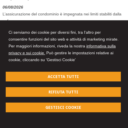
06/08/2026
L’assicurazione del condominio è impegnata nei limiti stabiliti dalla
polizza
06/08/2026
Ci serviamo dei cookie per diversi fini, tra l'altro per
Allucinazioni IA e mancato controllo dell’avvocato: tra sanzioni
consentire funzioni del sito web e attività di marketing mirate.
pecuniarie e disciplinari
Per maggiori informazioni, riveda la nostra
informativa sulla
privacy e sui cookie.
Può gestire le impostazioni relative ai
cookie, cliccando su 'Gestisci Cookie'
Studio Tecnico e Legale
ACCETTA TUTTI
Piazza Monsignor Scarpa n. 1/D - 30014
CAVARZERE (VE)
Tel. e fax n. 0426.53082
RIFIUTA TUTTI
Vicolo Amilcare Ponchielli, n. 1/3 -
45100
ROVIGO
347.44.88.197
GESTISCI COOKIE
© 2026 Copyright Studio Tecnico e Legale. Tutti i diritti riservati | P.IVA
04938470285 |
Gestisci Cookie
-
Sitemap
-
Privacy
-
Cookie policy
-
Credits