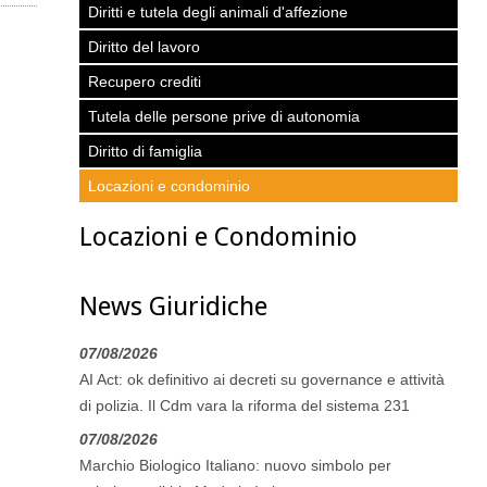
Diritti e tutela degli animali d'affezione
Diritto del lavoro
Recupero crediti
Tutela delle persone prive di autonomia
Diritto di famiglia
Locazioni e condominio
Locazioni e Condominio
News Giuridiche
07/08/2026
AI Act: ok definitivo ai decreti su governance e attività
di polizia. Il Cdm vara la riforma del sistema 231
07/08/2026
Marchio Biologico Italiano: nuovo simbolo per