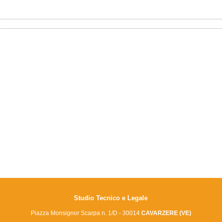
Studio Tecnico e Legale
Piazza Monsignor Scarpa n. 1/D - 30014
CAVARZERE (VE)