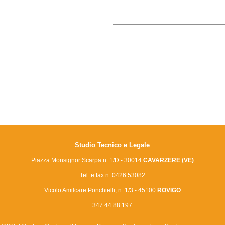
Studio Tecnico e Legale
Piazza Monsignor Scarpa n. 1/D - 30014
CAVARZERE (VE)
Tel. e fax n. 0426.53082
Vicolo Amilcare Ponchielli, n. 1/3 -
45100
ROVIGO
347.44.88.197