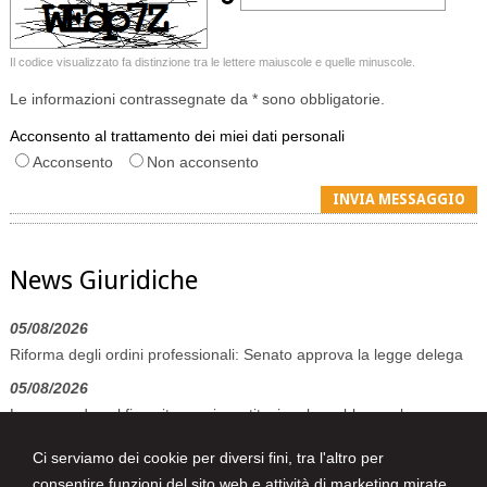
Il codice visualizzato fa distinzione tra le lettere maiuscole e quelle minuscole.
Le informazioni contrassegnate da * sono obbligatorie.
Acconsento al trattamento dei miei dati personali
Acconsento
Non acconsento
News Giuridiche
05/08/2026
Riforma degli ordini professionali: Senato approva la legge delega
05/08/2026
Legge sarda sul fine vita non incostituzionale, sebbene alcune
norme violino la competenza statale
Ci serviamo dei cookie per diversi fini, tra l'altro per
05/08/2026
consentire funzioni del sito web e attività di marketing mirate.