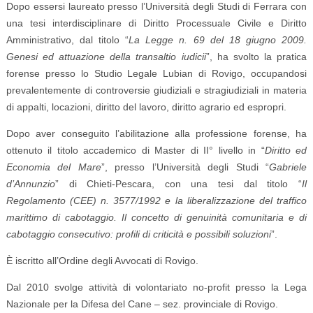
Dopo essersi laureato presso l’Università degli Studi di Ferrara con
una tesi interdisciplinare di Diritto Processuale Civile e Diritto
Amministrativo, dal titolo “
La Legge n. 69 del 18 giugno 2009.
Genesi ed attuazione della transaltio iudicii
”, ha svolto la pratica
forense presso lo Studio Legale Lubian di Rovigo, occupandosi
prevalentemente di controversie giudiziali e stragiudiziali in materia
di appalti, locazioni, diritto del lavoro, diritto agrario ed espropri.
Dopo aver conseguito l’abilitazione alla professione forense, ha
ottenuto il titolo accademico di Master di II° livello in “
Diritto ed
Economia del Mare
”, presso l’Università degli Studi “
Gabriele
d’Annunzio
” di Chieti-Pescara, con una tesi dal titolo “
Il
Regolamento (CEE) n. 3577/1992 e la liberalizzazione del traffico
marittimo di cabotaggio. Il concetto di genuinità comunitaria e di
cabotaggio consecutivo: profili di criticità e possibili soluzioni
”.
È iscritto all’Ordine degli Avvocati di Rovigo.
Dal 2010 svolge attività di volontariato no-profit presso la Lega
Nazionale per la Difesa del Cane – sez. provinciale di Rovigo.